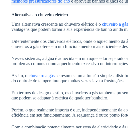
melhores pressurizadores do ano
e aproveite banhos dignos de 
Alternativa ao chuveiro elétrico
Uma alternativa crescente ao chuveiro elétrico é o
chuveiro a gás
vantagens que podem tornar a sua experiência de banho ainda ma
Diferentemente dos chuveiros elétricos, onde o aquecimento da á
chuveiros a gás oferecem um funcionamento mais eficiente e de
Nesses sistemas, a água é aquecida em um aquecedor separado an
problemas comuns como aquecimento excessivo ou interrupções 
Assim, o
chuveiro a gás
se resume a uma função simples: distrib
do controle de temperatura que muitas vezes leva a frustrações.
Em termos de design e estilo, os chuveiros a gás também apres
que podem se adaptar à estética de qualquer banheiro.
Porém, o que realmente importa é que, independentemente da a
eficiência em seu funcionamento. A segurança é outro ponto forte
Com a combinação potencialmente perigosa de eletricidade e água